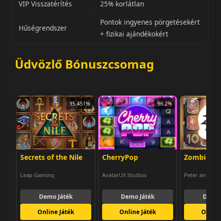
VIP Visszatérítés
25% korlátlan
Pontok ingyenes pörgetésekért
Hűségrendszer
+ fizikai ajándékokért
Üdvözlő Bónuszcsomag
95.451%
96.2%
Secrets of the Nile
CherryPop
Zombies at
Leap Gaming
AvatarUX Studios
Peter and Son
Demo Játék
Demo Játék
Demo 
Online Játék
Online Játék
Online