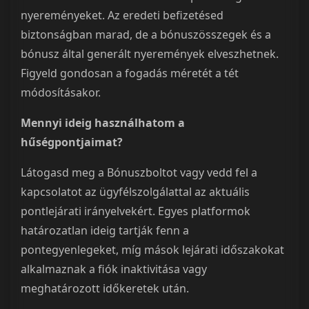
nyereményeket. Az eredeti befizetésed
biztonságban marad, de a bónuszösszegek és a
bónusz által generált nyeremények elveszhetnek.
Figyeld gondosan a fogadás méretét a tét
módosításakor.
Mennyi ideig használhatom a
hűségpontjaimat?
Látogasd meg a Bónuszboltot vagy vedd fel a
kapcsolatot az ügyfélszolgálattal az aktuális
pontlejárati irányelvekért. Egyes platformok
határozatlan ideig tartják fenn a
pontegyenlegeket, míg mások lejárati időszakokat
alkalmaznak a fiók inaktivitása vagy
meghatározott időkeretek után.