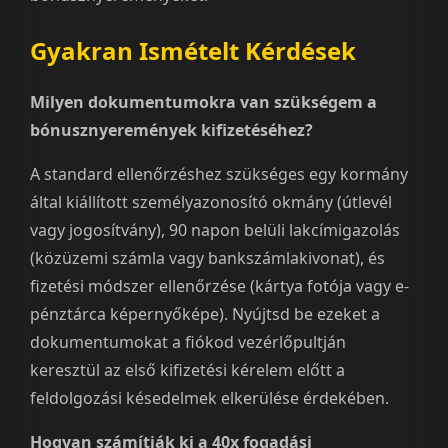
Gyakran Ismételt Kérdések
Milyen dokumentumokra van szükségem a
bónusznyeremények kifizetéséhez?
A standard ellenőrzéshez szükséges egy kormány
által kiállított személyazonosító okmány (útlevél
vagy jogosítvány), 90 napon belüli lakcímigazolás
(közüzemi számla vagy bankszámlakivonat), és
fizetési módszer ellenőrzése (kártya fotója vagy e-
pénztárca képernyőképe). Nyújtsd be ezeket a
dokumentumokat a fiókod vezérlőpultján
keresztül az első kifizetési kérelem előtt a
feldolgozási késedelmek elkerülése érdekében.
Hogyan számítják ki a 40x fogadási