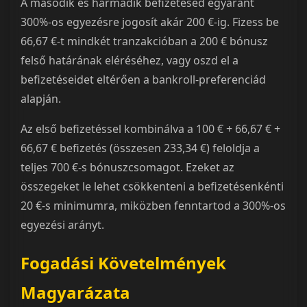
A második és harmadik befizetésed egyaránt
300%-os egyezésre jogosít akár 200 €-ig. Fizess be
66,67 €-t mindkét tranzakcióban a 200 € bónusz
felső határának eléréséhez, vagy oszd el a
befizetéseidet eltérően a bankroll-preferenciád
alapján.
Az első befizetéssel kombinálva a 100 € + 66,67 € +
66,67 € befizetés (összesen 233,34 €) feloldja a
teljes 700 €-s bónuszcsomagot. Ezeket az
összegeket le lehet csökkenteni a befizetésenkénti
20 €-s minimumra, miközben fenntartod a 300%-os
egyezési arányt.
Fogadási Követelmények
Magyarázata