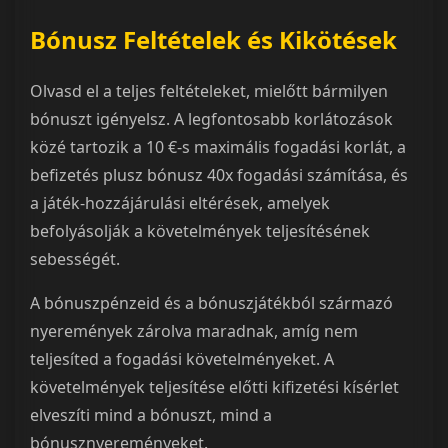
Bónusz Feltételek és Kikötések
Olvasd el a teljes feltételeket, mielőtt bármilyen
bónuszt igényelsz. A legfontosabb korlátozások
közé tartozik a 10 €-s maximális fogadási korlát, a
befizetés plusz bónusz 40x fogadási számítása, és
a játék-hozzájárulási eltérések, amelyek
befolyásolják a követelmények teljesítésének
sebességét.
A bónuszpénzeid és a bónuszjátékból származó
nyeremények zárolva maradnak, amíg nem
teljesíted a fogadási követelményeket. A
követelmények teljesítése előtti kifizetési kísérlet
elveszíti mind a bónuszt, mind a
bónusznyereményeket.