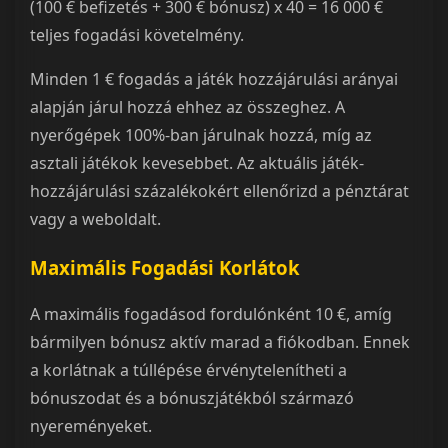
(100 € befizetés + 300 € bónusz) x 40 = 16 000 €
teljes fogadási követelmény.
Minden 1 € fogadás a játék hozzájárulási arányai
alapján járul hozzá ehhez az összeghez. A
nyerőgépek 100%-ban járulnak hozzá, míg az
asztali játékok kevesebbet. Az aktuális játék-
hozzájárulási százalékokért ellenőrizd a pénztárat
vagy a weboldalt.
Maximális Fogadási Korlátok
A maximális fogadásod fordulónként 10 €, amíg
bármilyen bónusz aktív marad a fiókodban. Ennek
a korlátnak a túllépése érvénytelenítheti a
bónuszodat és a bónuszjátékból származó
nyereményeket.