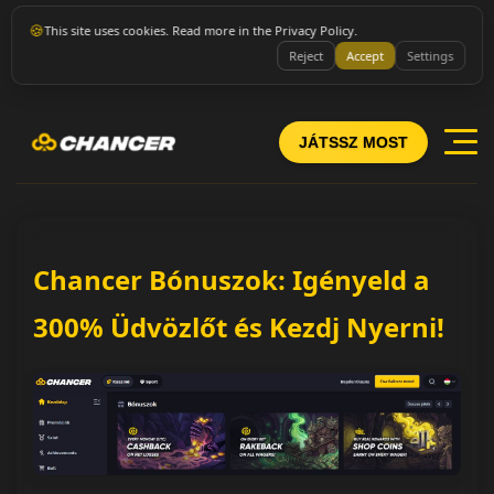
🍪
This site uses cookies. Read more in the Privacy Policy.
Reject
Accept
Settings
JÁTSSZ MOST
Chancer Bónuszok: Igényeld a
300% Üdvözlőt és Kezdj Nyerni!