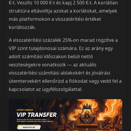
€-t. Veszíts 10 000 €-t és kapj 2 500 €-t. A korlátlan
struktúra eltávolítja azokat a korlátokat, amelyek
más platformokon a visszatérítési értéket
korlátozzák.
A visszatérítési százalék 25%-on marad rögzítve a
VIP szint tulajdonosai számára. Ez az arány egy
adott számítási időszakon belüli nettó
veszteségekre vonatkozik — az aktuális
visszatérítési számítási ablakokért és jóváírási
ütemtervekért ellenőrizd a fiókodat vagy vedd fel a
kapcsolatot az ügyfélszolgálattal.